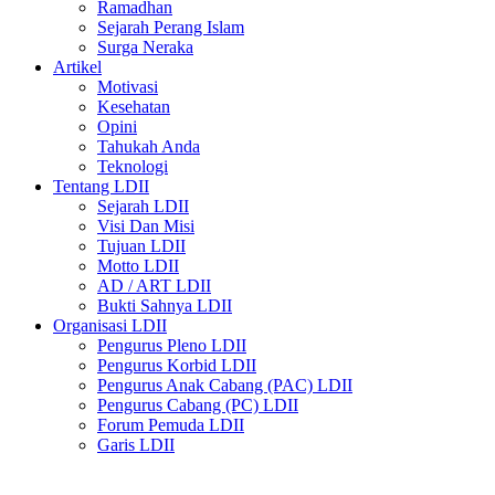
Ramadhan
Sejarah Perang Islam
Surga Neraka
Artikel
Motivasi
Kesehatan
Opini
Tahukah Anda
Teknologi
Tentang LDII
Sejarah LDII
Visi Dan Misi
Tujuan LDII
Motto LDII
AD / ART LDII
Bukti Sahnya LDII
Organisasi LDII
Pengurus Pleno LDII
Pengurus Korbid LDII
Pengurus Anak Cabang (PAC) LDII
Pengurus Cabang (PC) LDII
Forum Pemuda LDII
Garis LDII