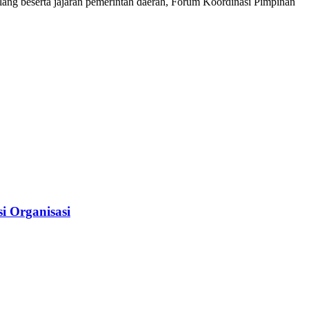
lang beserta jajaran pemerintah daerah, Forum Koordinasi Pimpinan
i Organisasi