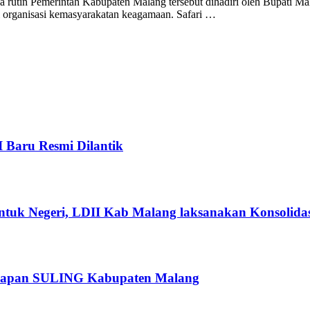
 rutin Pemerintah Kabupaten Malang tersebut dihadiri oleh Bupati Ma
i organisasi kemasyarakatan keagamaan. Safari …
I Baru Resmi Dilantik
ntuk Negeri, LDII Kab Malang laksanakan Konsolidas
rsiapan SULING Kabupaten Malang