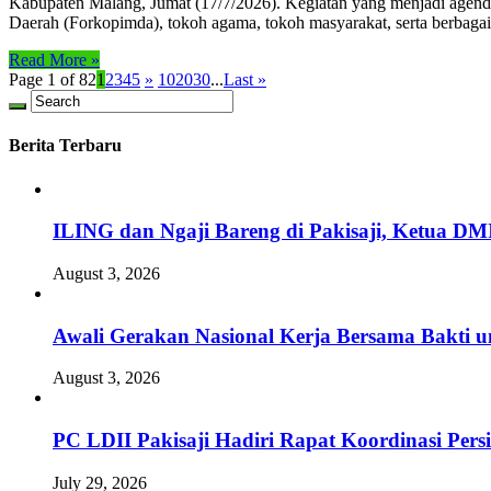
Kabupaten Malang, Jumat (17/7/2026). Kegiatan yang menjadi agenda
Daerah (Forkopimda), tokoh agama, tokoh masyarakat, serta berbaga
Read More »
Page 1 of 82
1
2
3
4
5
»
10
20
30
...
Last »
Berita Terbaru
ILING dan Ngaji Bareng di Pakisaji, Ketua DM
August 3, 2026
Awali Gerakan Nasional Kerja Bersama Bakti u
August 3, 2026
PC LDII Pakisaji Hadiri Rapat Koordinasi Pe
July 29, 2026