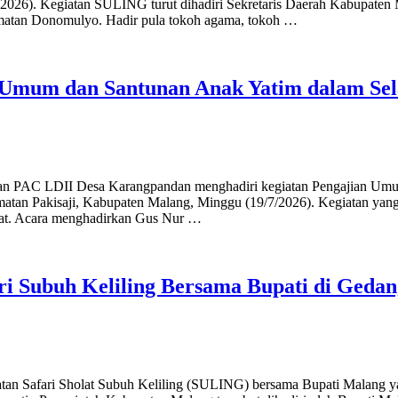
26). Kegiatan SULING turut dihadiri Sekretaris Daerah Kabupaten M
atan Donomulyo. Hadir pula tokoh agama, tokoh …
n Umum dan Santunan Anak Yatim dalam S
aran PAC LDII Desa Karangpandan menghadiri kegiatan Pengajian Umu
tan Pakisaji, Kabupaten Malang, Minggu (19/7/2026). Kegiatan yang 
mpat. Acara menghadirkan Gus Nur …
i Subuh Keliling Bersama Bupati di Geda
n Safari Sholat Subuh Keliling (SULING) bersama Bupati Malang ya