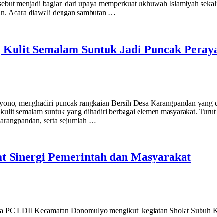
ersebut menjadi bagian dari upaya memperkuat ukhuwah Islamiyah sek
tin. Acara diawali dengan sambutan …
 Kulit Semalam Suntuk Jadi Puncak Peray
yono, menghadiri puncak rangkaian Bersih Desa Karangpandan yang d
ulit semalam suntuk yang dihadiri berbagai elemen masyarakat. Turut 
arangpandan, serta sejumlah …
t Sinergi Pemerintah dan Masyarakat
PC LDII Kecamatan Donomulyo mengikuti kegiatan Sholat Subuh Kel