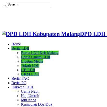
DPD LDII 
Home
Berita LDII
Berita LDII Kab Malang
Berita Umum LDII
Liputan Media
Tokoh LDII
UB LDII
UKM LDII
Berita PAC
Berita PC
Dakwah LDII
Cerita Nabi
Haji Umroh
Idul Adha
Kumpulan Doa-Doa