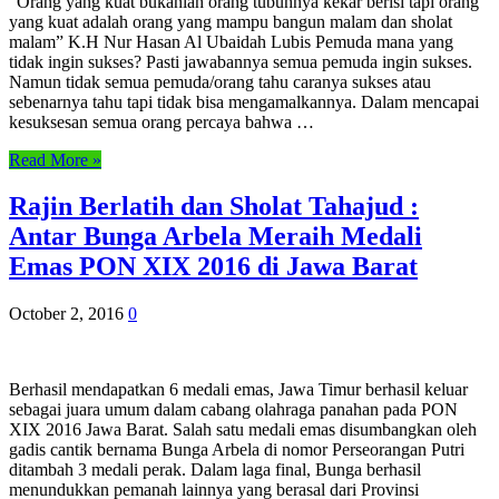
“Orang yang kuat bukanlah orang tubuhnya kekar berisi tapi orang
yang kuat adalah orang yang mampu bangun malam dan sholat
malam” K.H Nur Hasan Al Ubaidah Lubis Pemuda mana yang
tidak ingin sukses? Pasti jawabannya semua pemuda ingin sukses.
Namun tidak semua pemuda/orang tahu caranya sukses atau
sebenarnya tahu tapi tidak bisa mengamalkannya. Dalam mencapai
kesuksesan semua orang percaya bahwa …
Read More »
Rajin Berlatih dan Sholat Tahajud :
Antar Bunga Arbela Meraih Medali
Emas PON XIX 2016 di Jawa Barat
October 2, 2016
0
Berhasil mendapatkan 6 medali emas, Jawa Timur berhasil keluar
sebagai juara umum dalam cabang olahraga panahan pada PON
XIX 2016 Jawa Barat. Salah satu medali emas disumbangkan oleh
gadis cantik bernama Bunga Arbela di nomor Perseorangan Putri
ditambah 3 medali perak. Dalam laga final, Bunga berhasil
menundukkan pemanah lainnya yang berasal dari Provinsi