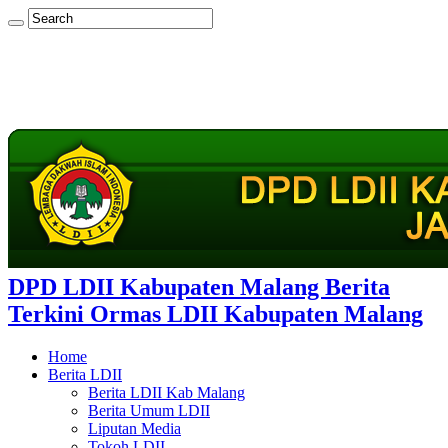
DPD LDII Kabupaten Malang Berita
Terkini Ormas LDII Kabupaten Malang
Home
Berita LDII
Berita LDII Kab Malang
Berita Umum LDII
Liputan Media
Tokoh LDII