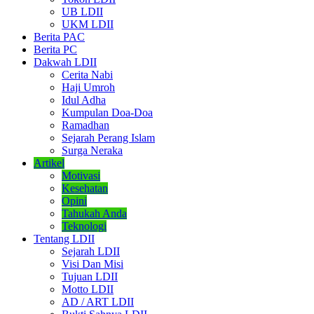
UB LDII
UKM LDII
Berita PAC
Berita PC
Dakwah LDII
Cerita Nabi
Haji Umroh
Idul Adha
Kumpulan Doa-Doa
Ramadhan
Sejarah Perang Islam
Surga Neraka
Artikel
Motivasi
Kesehatan
Opini
Tahukah Anda
Teknologi
Tentang LDII
Sejarah LDII
Visi Dan Misi
Tujuan LDII
Motto LDII
AD / ART LDII