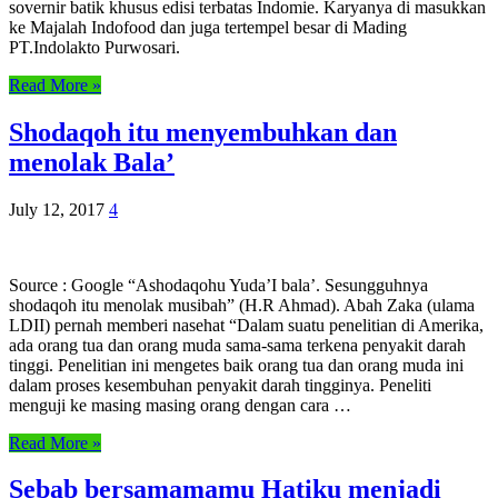
sovernir batik khusus edisi terbatas Indomie. Karyanya di masukkan
ke Majalah Indofood dan juga tertempel besar di Mading
PT.Indolakto Purwosari.
Read More »
Shodaqoh itu menyembuhkan dan
menolak Bala’
July 12, 2017
4
Source : Google “Ashodaqohu Yuda’I bala’. Sesungguhnya
shodaqoh itu menolak musibah” (H.R Ahmad). Abah Zaka (ulama
LDII) pernah memberi nasehat “Dalam suatu penelitian di Amerika,
ada orang tua dan orang muda sama-sama terkena penyakit darah
tinggi. Penelitian ini mengetes baik orang tua dan orang muda ini
dalam proses kesembuhan penyakit darah tingginya. Peneliti
menguji ke masing masing orang dengan cara …
Read More »
Sebab bersamamamu Hatiku menjadi