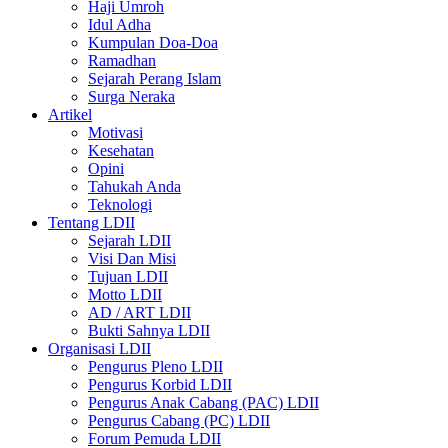
Haji Umroh
Idul Adha
Kumpulan Doa-Doa
Ramadhan
Sejarah Perang Islam
Surga Neraka
Artikel
Motivasi
Kesehatan
Opini
Tahukah Anda
Teknologi
Tentang LDII
Sejarah LDII
Visi Dan Misi
Tujuan LDII
Motto LDII
AD / ART LDII
Bukti Sahnya LDII
Organisasi LDII
Pengurus Pleno LDII
Pengurus Korbid LDII
Pengurus Anak Cabang (PAC) LDII
Pengurus Cabang (PC) LDII
Forum Pemuda LDII