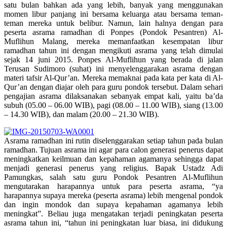
satu bulan bahkan ada yang lebih, banyak yang menggunakan
momen libur panjang ini bersama keluarga atau bersama teman-
teman mereka untuk belibur. Namun, lain halnya dengan para
peserta asrama ramadhan di Ponpes (Pondok Pesantren) Al-
Muflihun Malang, mereka memanfaatkan kesempatan libur
ramadhan tahun ini dengan mengikuti asrama yang telah dimulai
sejak 14 juni 2015. Ponpes Al-Muflihun yang berada di jalan
Terusan Sudimoro (suhat) ini menyelenggarakan asrama dengan
materi tafsir Al-Qur’an. Mereka memaknai pada kata per kata di Al-
Qur’an dengan diajar oleh para guru pondok tersebut. Dalam sehari
pengajian asrama dilaksanakan sebanyak empat kali, yaitu ba’da
subuh (05.00 – 06.00 WIB), pagi (08.00 – 11.00 WIB), siang (13.00
– 14.30 WIB), dan malam (20.00 – 21.30 WIB).
Asrama ramadhan ini rutin diselenggarakan setiap tahun pada bulan
ramadhan. Tujuan asrama ini agar para calon generasi penerus dapat
meningkatkan keilmuan dan kepahaman agamanya sehingga dapat
menjadi generasi penerus yang religius. Bapak Ustadz Adi
Pamungkas, salah satu guru Pondok Pesantren Al-Muflihun
mengutarakan harapannya untuk para peserta asrama, “ya
harapannya supaya mereka (peserta asrama) lebih mengenal pondok
dan ingin mondok dan supaya kepahaman agamanya lebih
meningkat”. Beliau juga mengatakan terjadi peningkatan peserta
asrama tahun ini, “tahun ini peningkatan luar biasa, ini didukung