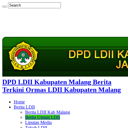
DPD LDII Kabupaten Malang Berita
Terkini Ormas LDII Kabupaten Malang
Home
Berita LDII
Berita LDII Kab Malang
Berita Umum LDII
Liputan Media
Tokoh LDII