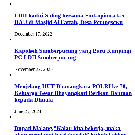
LDII hadiri Suling bersama Forkopimca kec
DAU di Masjid Al Fattah, Desa Petungsewu
December 17, 2022
Kapolsek Sumberpucung yang Baru Kunjungi
PC LDII Sumberpucung
November 22, 2025
Menjelang HUT Bhayangkara POLRI ke-78,
Keluarga Besar Bhayangkari Berikan Bantuan
kepada Dhuafa
June 25, 2024
Bupati Malang,”Kalau kita bekerja, maka
akan mendapat hasil (rezeki)” Subuh keliling