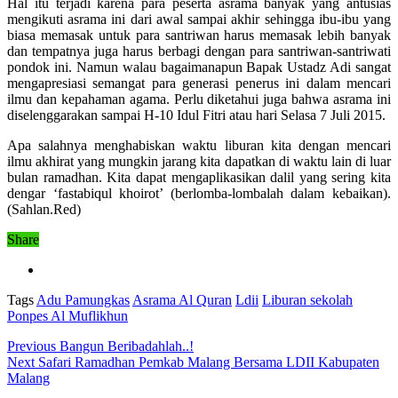
Hal itu terjadi karena para peserta asrama banyak yang antusias
mengikuti asrama ini dari awal sampai akhir sehingga ibu-ibu yang
biasa memasak untuk para santriwan harus memasak lebih banyak
dan tempatnya juga harus berbagi dengan para santriwan-santriwati
pondok ini. Namun walau bagaimanapun Bapak Ustadz Adi sangat
mengapresiasi semangat para generasi penerus ini dalam mencari
ilmu dan kepahaman agama. Perlu diketahui juga bahwa asrama ini
diselenggarakan sampai H-10 Idul Fitri atau hari Selasa 7 Juli 2015.
Apa salahnya menghabiskan waktu liburan kita dengan mencari
ilmu akhirat yang mungkin jarang kita dapatkan di waktu lain di luar
bulan ramadhan. Kita dapat mengaplikasikan dalil yang sering kita
dengar ‘fastabiqul khoirot’ (berlomba-lombalah dalam kebaikan).
(Sahlan.Red)
Share
Tags
Adu Pamungkas
Asrama Al Quran
Ldii
Liburan sekolah
Ponpes Al Muflikhun
Previous
Bangun Beribadahlah..!
Next
Safari Ramadhan Pemkab Malang Bersama LDII Kabupaten
Malang