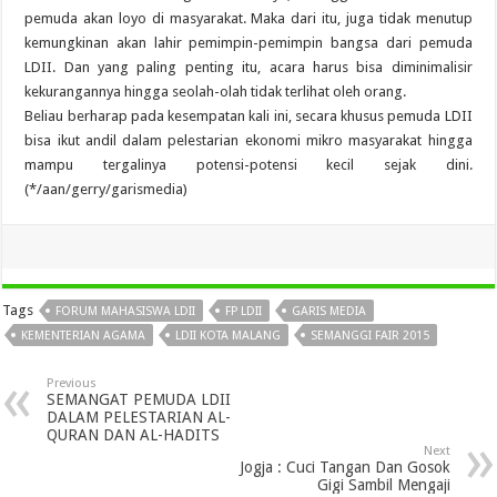
pemuda akan loyo di masyarakat. Maka dari itu, juga tidak menutup
kemungkinan akan lahir pemimpin-pemimpin bangsa dari pemuda
LDII. Dan yang paling penting itu, acara harus bisa diminimalisir
kekurangannya hingga seolah-olah tidak terlihat oleh orang.
Beliau berharap pada kesempatan kali ini, secara khusus pemuda LDII
bisa ikut andil dalam pelestarian ekonomi mikro masyarakat hingga
mampu tergalinya potensi-potensi kecil sejak dini.
(*/aan/gerry/garismedia)
Tags
FORUM MAHASISWA LDII
FP LDII
GARIS MEDIA
KEMENTERIAN AGAMA
LDII KOTA MALANG
SEMANGGI FAIR 2015
Previous
SEMANGAT PEMUDA LDII
DALAM PELESTARIAN AL-
QURAN DAN AL-HADITS
Next
Jogja : Cuci Tangan Dan Gosok
Gigi Sambil Mengaji