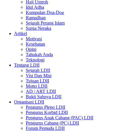
Haji Umroh
Idul Adha
Kumpulan Doa-Doa
Ramadhan
Sejarah Perang Islam
Surga Neraka
Artikel
Motivasi
Kesehatan
Opini
Tahukah Anda
Teknologi
Tentang LDII
Sejarah LDII
Visi Dan Misi
Tujuan LDII
Motto LDII
AD / ART LDII
Bukti Sahnya LDII
Organisasi LDII
Pengurus Pleno LDII
Pengurus Korbid LDII
Pengurus Anak Cabang (PAC) LDII
Pengurus Cabang (PC) LDII
Forum Pemuda LDII