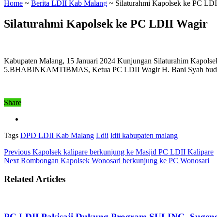
Home
~
Berita LDII Kab Malang
~
Silaturahmi Kapolsek ke PC LDI
Silaturahmi Kapolsek ke PC LDII Wagir
Kabupaten Malang, 15 Januari 2024 Kunjungan Silaturahim Kapol
5.BHABINKAMTIBMAS, Ketua PC LDII Wagir H. Bani Syah budin b
Share
Tags
DPD LDII Kab Malang
Ldii
ldii kabupaten malang
Previous
Kapolsek kalipare berkunjung ke Masjid PC LDII Kalipare
Next
Rombongan Kapolsek Wonosari berkunjung ke PC Wonosari
Related Articles
PC LDII Pakisaji Dukung Program SULING, Sugen