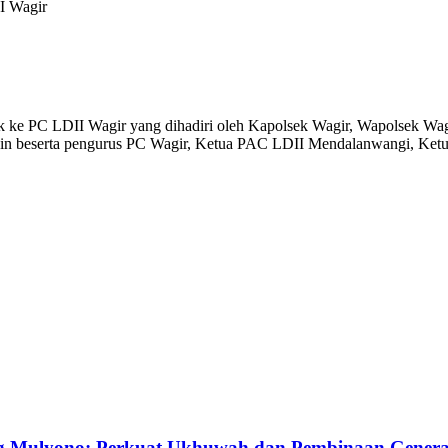
I Wagir
sek ke PC LDII Wagir yang dihadiri oleh Kapolsek Wagir, Wapols
eserta pengurus PC Wagir, Ketua PAC LDII Mendalanwangi, Ketua
g Mulyono: Perkuat Ukhuwah dan Pembinaan Gener