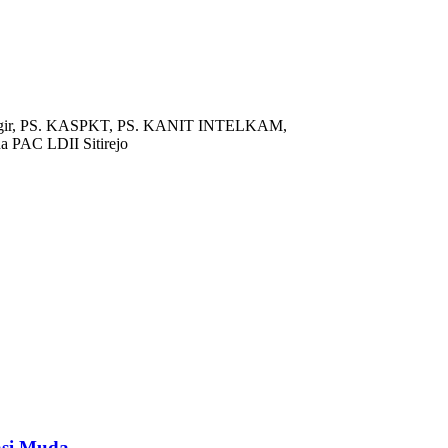
ek Wagir, PS. KASPKT, PS. KANIT INTELKAM,
 PAC LDII Sitirejo
asi Muda