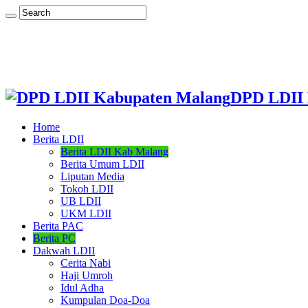
DPD LDII 
Home
Berita LDII
Berita LDII Kab Malang
Berita Umum LDII
Liputan Media
Tokoh LDII
UB LDII
UKM LDII
Berita PAC
Berita PC
Dakwah LDII
Cerita Nabi
Haji Umroh
Idul Adha
Kumpulan Doa-Doa