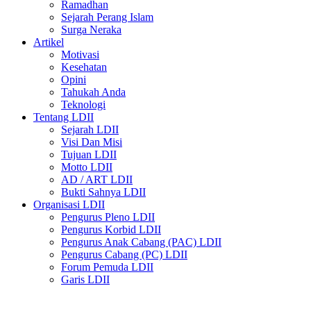
Ramadhan
Sejarah Perang Islam
Surga Neraka
Artikel
Motivasi
Kesehatan
Opini
Tahukah Anda
Teknologi
Tentang LDII
Sejarah LDII
Visi Dan Misi
Tujuan LDII
Motto LDII
AD / ART LDII
Bukti Sahnya LDII
Organisasi LDII
Pengurus Pleno LDII
Pengurus Korbid LDII
Pengurus Anak Cabang (PAC) LDII
Pengurus Cabang (PC) LDII
Forum Pemuda LDII
Garis LDII